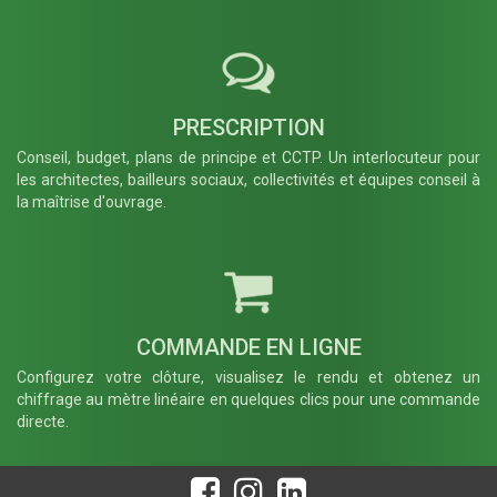
Fin spécifique
− Retirer
optionnel
Poteau
*
PRESCRIPTION
FR007
FR008
Conseil, budget, plans de principe et CCTP. Un interlocuteur pour
Platine
Platine
les architectes, bailleurs sociaux, collectivités et équipes conseil à
Droite pour
d'angle -
la maîtrise d'ouvrage.
un usage
Ouverture
seulement
Alpha
en fin de
négatif 90°
clôture -
- Poteau Ht
Poteau Ht
600 à 2000
600 à 2200
mm
mm
Française
Française
COMMANDE EN LIGNE
Configurez votre clôture, visualisez le rendu et obtenez un
SUIVANT →
chiffrage au mètre linéaire en quelques clics pour une commande
directe.