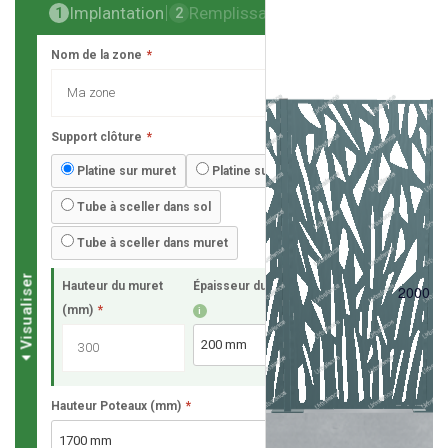
Implantation
Remplissage
Finalisation
1
2
3
Nom de la zone
*
Support clôture
*
Platine sur muret
Platine sur dalle
Tube à sceller dans sol
Tube à sceller dans muret
Visualiser
Hauteur du muret
Épaisseur du muret
*
2000 
(mm)
*
i
Hauteur Poteaux (mm)
*