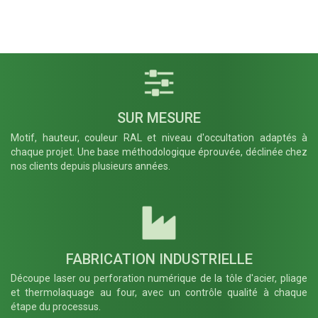
Anglaise
Largeur panneau
Quantité
*
(mm)
*
Début spécifique
− Retirer
optionnel
SUR MESURE
Poteau
*
Motif, hauteur, couleur RAL et niveau d'occultation adaptés à
chaque projet. Une base méthodologique éprouvée, déclinée chez
FR005
FR008
nos clients depuis plusieurs années.
Platine
Platine
Gauche
d'angle -
pour un
Ouverture
usage
Alpha
seulement
négatif 90°
en début de
- Poteau Ht
clôture -
600 à 2000
Poteau Ht
mm
600 à 2200
Française
FABRICATION INDUSTRIELLE
mm
Française
Découpe laser ou perforation numérique de la tôle d'acier, pliage
et thermolaquage au four, avec un contrôle qualité à chaque
Largeur panneau (mm)
*
étape du processus.