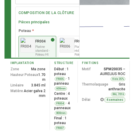
COMPOSITION DE LA CLÔTURE
Pièces principales
Poteau
*
FR004
FR006
Platine
Platine
standard -
réduite -
Poteau Ht
Poteau Ht
600 à 2000
600 à 1800
mm -
mm -
IMPLANTATION
STRUCTURE
FINITIONS
Ancrage
Ancrage
Zone
Ma zone
Début : 1
Motif
SPM20035
–
par 4 trous
par 2 trous
poteau
AURELIUS ROC
dans le
dans le
Hauteur Poteaux
1.70
muret
muret
· 1
m
FR005
Vide 35%
panneau
Française
Française
Thermolaquage
Gris
Linéaire
3.845 ml
600mm
anthracite
Matière
Acier galva 2
Centre : 4
RAL 7016
mm
EN001
poteaux
Délai
4 semaines
Platine à
· 4
FR004
l'anglaise -
panneaux
Ht 600 à
1600 mm -
800mm
Ancrage
Final : 1
par 4 trous
poteau
dans le
FR007
muret