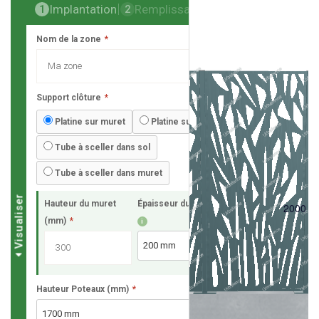
Implantation
Remplissage
Finalisation
1
2
3
Nom de la zone
*
Support clôture
*
Platine sur muret
Platine sur dalle
Tube à sceller dans sol
Tube à sceller dans muret
Visualiser
Hauteur du muret
Épaisseur du muret
*
2000 
(mm)
*
i
Hauteur Poteaux (mm)
*