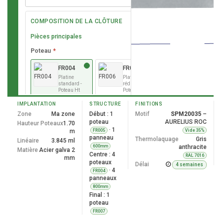
COMPOSITION DE LA CLÔTURE
Pièces principales
Poteau
*
FR004
FR006
Platine
Platine
standard -
réduite -
Poteau Ht
Poteau Ht
600 à 2000
600 à 1800
mm -
mm -
IMPLANTATION
STRUCTURE
FINITIONS
Ancrage
Ancrage
Zone
Ma zone
Début : 1
Motif
SPM20035
–
par 4 trous
par 2 trous
poteau
AURELIUS ROC
dans le
dans le
Hauteur Poteaux
1.70
muret
muret
· 1
m
FR005
Vide 35%
panneau
Française
Française
Thermolaquage
Gris
Linéaire
3.845 ml
600mm
anthracite
Matière
Acier galva 2
Centre : 4
RAL 7016
mm
EN001
poteaux
Délai
4 semaines
Platine à
· 4
FR004
l'anglaise -
panneaux
Ht 600 à
1600 mm -
800mm
Ancrage
Final : 1
par 4 trous
poteau
dans le
FR007
muret