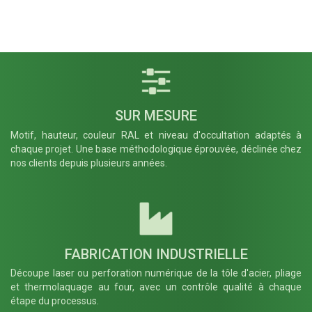
Anglaise
Largeur panneau
Quantité
*
(mm)
*
Début spécifique
− Retirer
optionnel
SUR MESURE
Poteau
*
Motif, hauteur, couleur RAL et niveau d'occultation adaptés à
chaque projet. Une base méthodologique éprouvée, déclinée chez
FR005
FR008
nos clients depuis plusieurs années.
Platine
Platine
Gauche
d'angle -
pour un
Ouverture
usage
Alpha
seulement
négatif 90°
en début de
- Poteau Ht
clôture -
600 à 2000
Poteau Ht
mm
600 à 2200
Française
FABRICATION INDUSTRIELLE
mm
Française
Découpe laser ou perforation numérique de la tôle d'acier, pliage
et thermolaquage au four, avec un contrôle qualité à chaque
Largeur panneau (mm)
*
étape du processus.