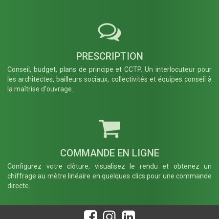
Fin spécifique
− Retirer
optionnel
Poteau
*
PRESCRIPTION
FR007
FR008
Conseil, budget, plans de principe et CCTP. Un interlocuteur pour
Platine
Platine
les architectes, bailleurs sociaux, collectivités et équipes conseil à
Droite pour
d'angle -
la maîtrise d'ouvrage.
un usage
Ouverture
seulement
Alpha
en fin de
négatif 90°
clôture -
- Poteau Ht
Poteau Ht
600 à 2000
600 à 2200
mm
mm
Française
Française
COMMANDE EN LIGNE
Configurez votre clôture, visualisez le rendu et obtenez un
SUIVANT →
chiffrage au mètre linéaire en quelques clics pour une commande
directe.