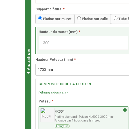
Support clôture
*
Platine sur muret
Platine sur dalle
Tube à
Hauteur du muret (mm)
*
Visualiser
Hauteur Poteaux (mm)
*
COMPOSITION DE LA CLÔTURE
Pièces principales
Poteau
*
FR004
Platine standard - Poteau Ht 600 à 2000 mm -
Ancrage par 4 trous dans le muret
Française