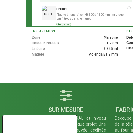
EN001
Platine à l'anglaise - Ht 600 à 1600 mm - Ancrage
par 4 trous dans le muret
Anglaise
IMPLANTATION
STR
Largeur panneau (mm)
*
Zone
Ma zone
Déb
Cen
Hauteur Poteaux
1.70 m
Fina
Linéaire
3.845 ml
Matière
Acier galva 2 mm
Début spécifique
optionnel
Poteau
*
FR005
Platine Gauche pour un usage seulement en
début de clôture - Poteau Ht 600 à 2200 mm
Française
SUR MESURE
FABRI
Largeur panneau (mm)
*
Motif, hauteur, couleur RAL et niveau
Découpe 
d'occultation adaptés à chaque projet. Une
de la tôl
base méthodologique éprouvée, déclinée
au four, 