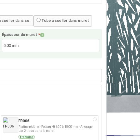
 sceller dans sol
Tube à sceller dans muret
Épaisseur du muret
*
i
FR006
Platine réduite - Poteau Ht 600 à 1800 mm - Ancrage
par 2 trous dans le muret
Française