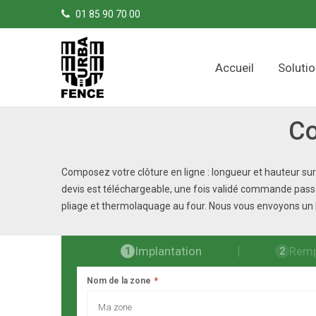
Panneau de gestion des cookies
01 85 90 70 00
Accueil
Soluti
Co
Composez votre clôture en ligne : longueur et hauteur sur
devis est téléchargeable, une fois validé commande passer
pliage et thermolaquage au four. Nous vous envoyons un ki
Implantation
Remp
1
2
Nom de la zone
*