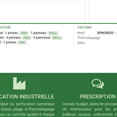
UCTURE
FINITIONS
Quantité
*
ut : 1 poteau
· 1 panneau
Motif
SPM20035
– 
FR005
600mm
tre : 4 poteaux
· 4 panneaux
Thermolaquage
FR004
800mm
l : 1 poteau
Délai
FR007
− Retirer
FR008
Platine d'angle - Ouverture Alpha négatif 90° -
Poteau Ht 600 à 2000 mm
Française
CATION INDUSTRIELLE
PRESCRIPTION
laser ou perforation numérique
Conseil, budget, plans de princip
e d'acier, pliage et thermolaquage
Un interlocuteur pour les arc
avec un contrôle qualité à chaque
bailleurs sociaux, collectivités 