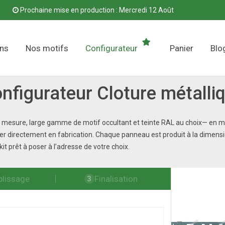
Prochaine mise en production : Mercredi 12 Août
ons
Nos motifs
Configurateur
Panier
Blo
nfigurateur Cloture métalli
 mesure, large gamme de motif occultant et teinte RAL au choix— en moin
 directement en fabrication. Chaque panneau est produit à la dimension 
t prêt à poser à l’adresse de votre choix.
lissage
Finalisation
3