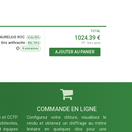
TOTAL
1024.39
€
AURELIUS ROC
Vide 35%
Gris anthracite
HT · hors pose
RAL 7016
4 semaines
AJOUTER AU PANIER
COMMANDE EN LIGNE
e et CCTP.
Configurez votre clôture, visualisez le
hitectes,
rendu et obtenez un chiffrage au mètre
et équipes
linéaire en quelques clics pour une