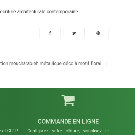
écriture architecturale contemporaine.
ation moucharabieh métallique déco à motif floral
COMMANDE EN LIGNE
e et CCTP.
Configurez votre clôture, visualisez le