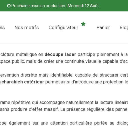
Prochaine mise en production : Mercredi 12 Août
ons
Nos motifs
Configurateur
Panier
Blo
 clôture métallique en
découpe laser
participe pleinement à la
espace public, mais de créer une continuité visuelle capable d’a
tervention discrète mais identifiable, capable de structurer ce
charabieh extérieur
permet ainsi d’introduire une protection 
rame répétitive qui accompagne naturellement la lecture linéair
 sans produire d’effet massif. La présence régulière des pannea
pose également sur une attention particulière portée au dial