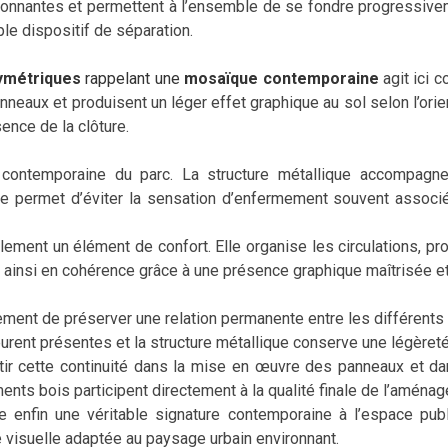
nnantes et permettent à l’ensemble de se fondre progressivem
mple dispositif de séparation.
ymétriques
rappelant une
mosaïque contemporaine
agit ici 
anneaux et produisent un léger effet graphique au sol selon l’orien
ence de la clôture.
re contemporaine du parc. La structure métallique accompag
re permet d’éviter la sensation d’enfermement souvent associ
lement un élément de confort. Elle organise les circulations, pr
e ainsi en cohérence grâce à une présence graphique maîtrisée et 
ment de préserver une relation permanente entre les différents
ent présentes et la structure métallique conserve une légèreté 
tir cette continuité dans la mise en œuvre des panneaux et dan
ents bois participent directement à la qualité finale de l’aména
enfin une véritable signature contemporaine à l’espace public
é visuelle adaptée au paysage urbain environnant.