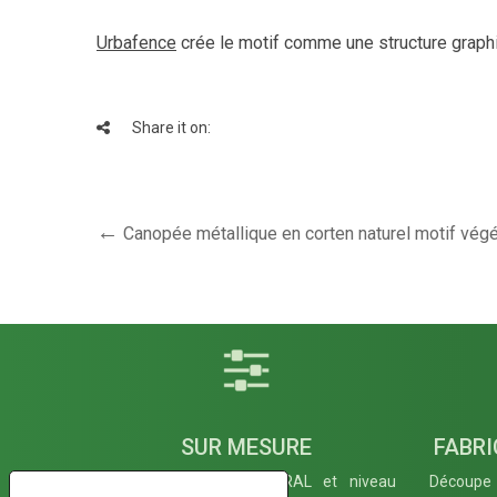
Urbafence
crée le motif comme une structure graphiq
Share it on:
Canopée métallique en corten naturel motif végé
SUR MESURE
FABRI
Motif, hauteur, couleur RAL et niveau
Découpe 