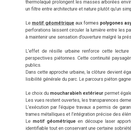
thermolaqué prolongent les masses arborées enviro
un filtre entre architecture et nature plutôt qu’un si
Le
motif géométrique
aux formes
polygones as
perforations laissent circuler la lumière entre les p
à maintenir une sensation d’ouverture malgré la prés
L’effet de résille urbaine renforce cette lectu
perspectives piétonnes. Cette continuité paysagè
publics.
Dans cette approche urbaine, la clôture devient éga
lisibilité générale du parc. Le parcours piéton gagn
Le choix du
moucharabieh extérieur
permet égale
Les vues restent ouvertes, les transparences demeur
L’exécution par l’équipe travaux a permis de garan
trames métalliques et l’intégration précise des élém
Le
motif géométrique
en découpe laser apporte 
identifiable tout en conservant une certaine sobriét