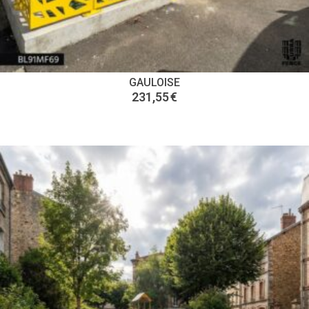
GAULOISE
231,55
€