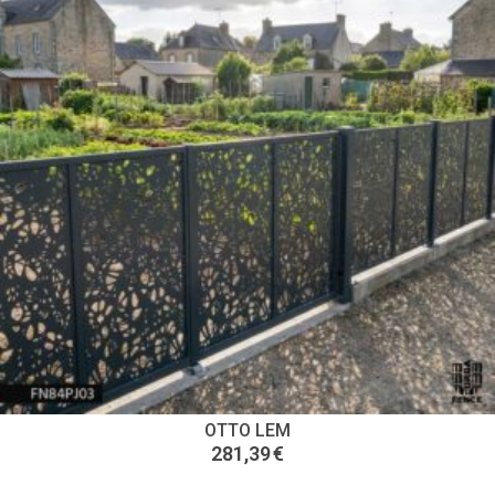
OTTO LEM
281,39
€