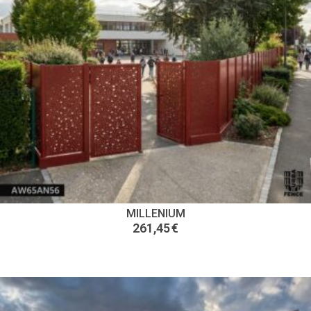
MILLENIUM
261,45
€