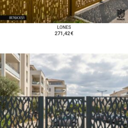
LONES
271,42
€