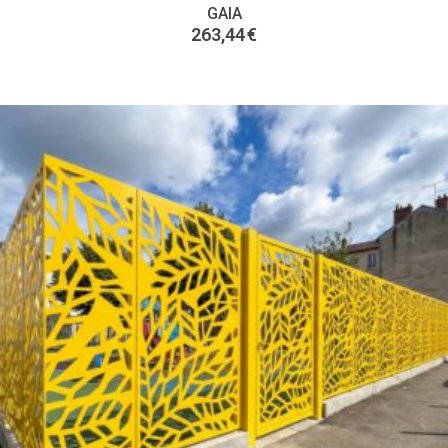
GAIA
263,44
€