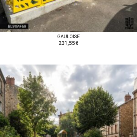
GAULOISE
231,55
€