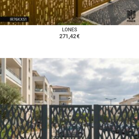
LONES
271,42
€