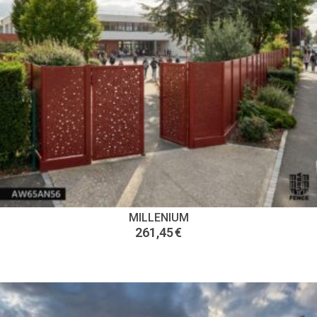
MILLENIUM
261,45
€