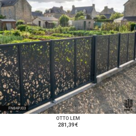
OTTO LEM
281,39
€