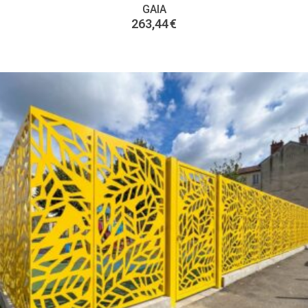
GAIA
263,44
€