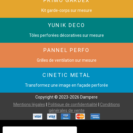
PRIMO GARDEX
Kit garde-corps sur mesure
YUNIK DECO
Tôles perforées décoratives sur mesure
PANNEL PERFO
Grilles de ventilation sur mesure
CINETIC METAL
Transformez une image en façade perforée
Copyright © 2023-2026 Dampere
Mentions légales
|
Politique de confidentialité
|
Conditions
générales de vente