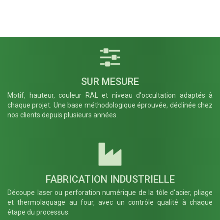
Anglaise
Largeur panneau
Quantité
*
(mm)
*
Début spécifique
− Retirer
optionnel
SUR MESURE
Poteau
*
Motif, hauteur, couleur RAL et niveau d'occultation adaptés à
chaque projet. Une base méthodologique éprouvée, déclinée chez
FR005
FR008
nos clients depuis plusieurs années.
Platine
Platine
Gauche
d'angle -
pour un
Ouverture
usage
Alpha
seulement
négatif 90°
en début de
- Poteau Ht
clôture -
600 à 2000
Poteau Ht
mm
600 à 2200
Française
FABRICATION INDUSTRIELLE
mm
Française
Découpe laser ou perforation numérique de la tôle d'acier, pliage
et thermolaquage au four, avec un contrôle qualité à chaque
Largeur panneau (mm)
*
étape du processus.