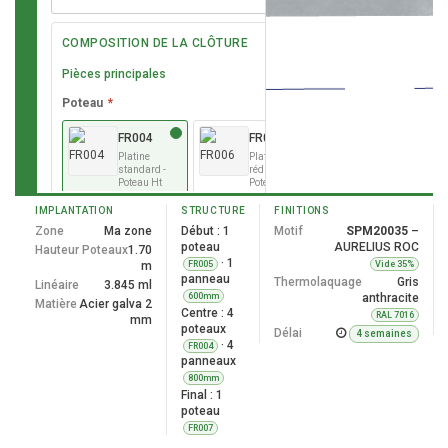
COMPOSITION DE LA CLÔTURE
Pièces principales
Poteau
*
FR004
FR006
Platine
Platine
standard -
réduite -
Poteau Ht
Poteau Ht
600 à 2000
600 à 1800
mm -
mm -
IMPLANTATION
STRUCTURE
FINITIONS
Ancrage
Ancrage
Zone
Ma zone
Début : 1
Motif
SPM20035
–
par 4 trous
par 2 trous
poteau
AURELIUS ROC
dans le
dans le
Hauteur Poteaux
1.70
muret
muret
· 1
m
FR005
Vide 35%
panneau
Française
Française
Thermolaquage
Gris
Linéaire
3.845 ml
600mm
anthracite
Matière
Acier galva 2
Centre : 4
RAL 7016
mm
EN001
poteaux
Délai
4 semaines
Platine à
· 4
FR004
l'anglaise -
panneaux
Ht 600 à
1600 mm -
800mm
Ancrage
Final : 1
par 4 trous
poteau
dans le
FR007
muret