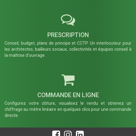
Fin spécifique
− Retirer
optionnel
Poteau
*
PRESCRIPTION
FR007
FR008
Conseil, budget, plans de principe et CCTP. Un interlocuteur pour
Platine
Platine
les architectes, bailleurs sociaux, collectivités et équipes conseil à
Droite pour
d'angle -
la maîtrise d'ouvrage.
un usage
Ouverture
seulement
Alpha
en fin de
négatif 90°
clôture -
- Poteau Ht
Poteau Ht
600 à 2000
600 à 2200
mm
mm
Française
Française
COMMANDE EN LIGNE
Configurez votre clôture, visualisez le rendu et obtenez un
SUIVANT →
chiffrage au mètre linéaire en quelques clics pour une commande
directe.