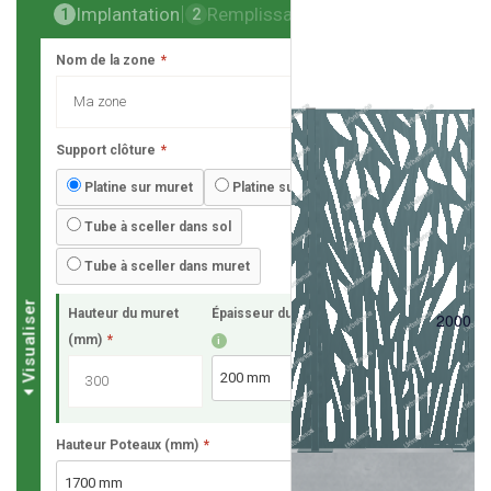
Implantation
Remplissage
Finalisation
1
2
3
Nom de la zone
*
Support clôture
*
Platine sur muret
Platine sur dalle
Tube à sceller dans sol
Tube à sceller dans muret
Visualiser
Hauteur du muret
Épaisseur du muret
*
2000 
(mm)
*
i
Hauteur Poteaux (mm)
*