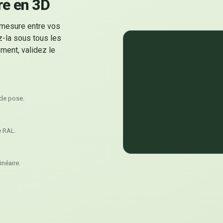
re en 3D
 mesure entre vos
z-la sous tous les
ment, validez le
 de pose.
e RAL.
inéaire.