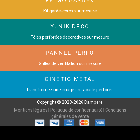
PRIMO GARDEX
Kit garde-corps sur mesure
YUNIK DECO
Tôles perforées décoratives sur mesure
PANNEL PERFO
Grilles de ventilation sur mesure
CINETIC METAL
Transformez une image en façade perforée
Copyright © 2023-2026 Dampere
Mentions légales
|
Politique de confidentialité
|
Conditions
générales de vente